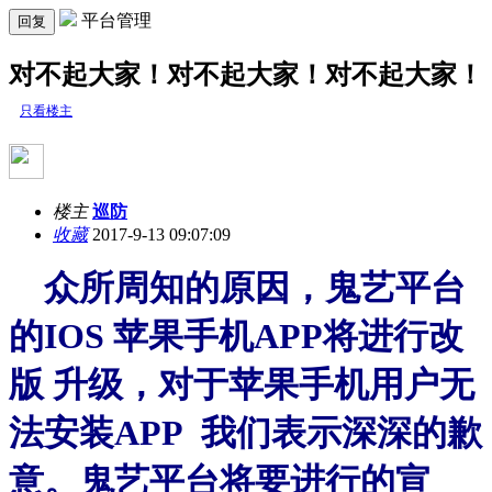
平台管理
回复
对不起大家！对不起大家！对不起大家！
只看楼主
楼主
巡防
收藏
2017-9-13 09:07:09
众所周知的原因，鬼艺平台
的IOS 苹果手机APP将进行改
版 升级，对于苹果手机用户无
法安装APP 我们表示深深的歉
意。鬼艺平台将要进行的宣